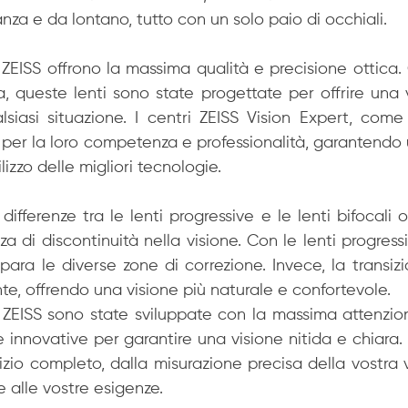
anza e da lontano, tutto con un solo paio di occhiali.
 ZEISS offrono la massima qualità e precisione ottica. G
, queste lenti sono state progettate per offrire una v
lsiasi situazione. I centri ZEISS Vision Expert, come 
S per la loro competenza e professionalità, garantendo
ilizzo delle migliori tecnologie.
differenze tra le lenti progressive e le lenti bifocali o
a di discontinuità nella visione. Con le lenti progressi
epara le diverse zone di correzione. Invece, la transizi
e, offrendo una visione più naturale e confortevole.
e ZEISS sono state sviluppate con la massima attenzion
 innovative per garantire una visione nitida e chiara. In
izio completo, dalla misurazione precisa della vostra vi
e alle vostre esigenze.