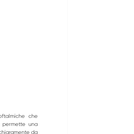
ftalmiche che 
o permette una 
 chiaramente da 