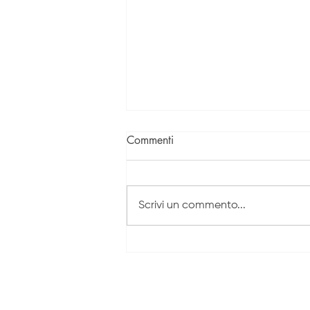
Commenti
Scrivi un commento...
Lenti fotocromatiche:
l'invenzione che la maggior
parte di chi le porta
sottovaluta