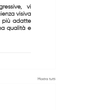
essive, vi 
enza visiva 
 più adatte 
a qualità e 
Mostra tutti