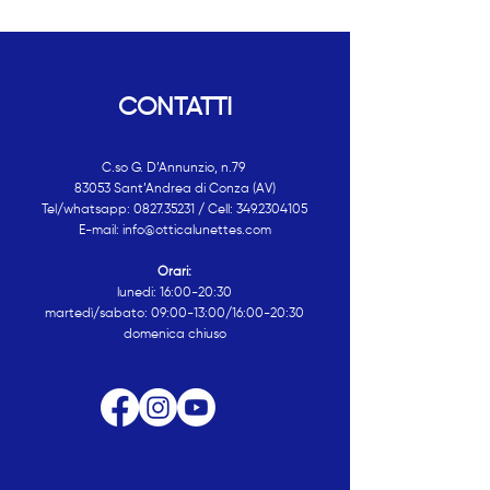
CONTATTI
C.so G. D’Annunzio, n.79
83053 Sant’Andrea di Conza (AV)
Tel/whatsapp:
0827.35231
/ Cell:
349.2304105
E-mail: info@otticalunettes.com
Orari:
lunedi: 16:00-20:30
martedì/sabato: 09:00-13:00/16:00-20:30
domenica chiuso