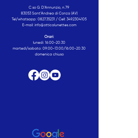
C.so G. D’Annunzio, n.79
83053 Sant’Andrea di Conza (AV)
Tel/whatsapp:
0827.35231
/ Cell:
349.2304105
E-mail: info@otticalunettes.com
Orari:
lunedi: 16:00-20:30
martedì/sabato: 09:00-13:00/16:00-20:30
domenica chiuso